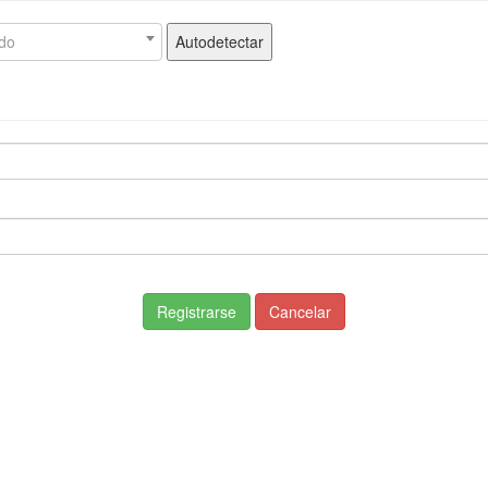
do
Autodetectar